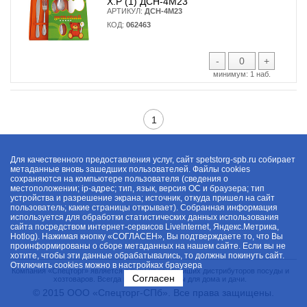
Х.Р (1) ДСН-4М23
АРТИКУЛ:
ДСН-4М23
КОД:
062463
-
+
минимум:
1 наб.
1
Для качественного предоставления услуг, сайт spetstorg-spb.ru собирает
метаданные вновь зашедших пользователей. Файлы cookies
сохраняются на компьютере пользователя (сведения о
местоположении; ip-адрес; тип, язык, версия ОС и браузера; тип
устройства и разрешение экрана; источник, откуда пришел на сайт
пользователь; какие страницы открывает). Собранная информация
используется для обработки статистических данных использования
сайта посредством интернет-сервисов LiveInternet, Яндекс.Метрика,
Hotlog). Нажимая кнопку «СОГЛАСЕН», Вы подтверждаете то, что Вы
проинформированы о сборе метаданных на нашем сайте. Если вы не
хотите, чтобы эти данные обрабатывались, то должны покинуть сайт.
Отключить cookies можно в настройках браузера
Компания «Спецторг» является одним из крупнейших дистрибуторов посуды и
Согласен
хозтоваров. Всегда в наличии товары для дома и дачи.
© 2015 ООО «Спецторг-СПб». Все права защищены.