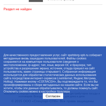
Раздел не найден
Для качественного предоставления услуг, сайт spetstorg-spb.ru собирает
метаданные вновь зашедших пользователей. Файлы cookies
сохраняются на компьютере пользователя (сведения о
местоположении; ip-адрес; тип, язык, версия ОС и браузера; тип
устройства и разрешение экрана; источник, откуда пришел на сайт
пользователь; какие страницы открывает). Собранная информация
используется для обработки статистических данных использования
сайта посредством интернет-сервисов LiveInternet, Яндекс.Метрика,
Hotlog). Нажимая кнопку «СОГЛАСЕН», Вы подтверждаете то, что Вы
проинформированы о сборе метаданных на нашем сайте. Если вы не
хотите, чтобы эти данные обрабатывались, то должны покинуть сайт.
Отключить cookies можно в настройках браузера
Компания «Спецторг» является одним из крупнейших дистрибуторов посуды и
Согласен
хозтоваров. Всегда в наличии товары для дома и дачи.
© 2015 ООО «Спецторг-СПб». Все права защищены.