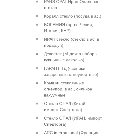
PARS OPAL Иран Опаловое
стекло
Коралл стекло (посуда в ас.)
БОГЕМИЯ (пр-во Чехия,
Италия, КНР)
ИРАН стекло (стекло в ас. в
подар.уп)
Декостек (М-декор наборы,
кувшины с деколью)
ГАРАНТ ТД (чайники
заварочные огнеупортные)
Крышки стеклянные
огнеупор. в ас., силикон
вакуумные
Стекло ОПАЛ (Китай,
импорт Спецторга)
Стекло ОПАЛ (ИРАН, импорт
Спецторга)
ARC international (Франция,