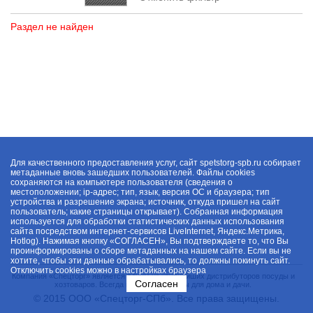
Раздел не найден
Для качественного предоставления услуг, сайт spetstorg-spb.ru собирает
метаданные вновь зашедших пользователей. Файлы cookies
сохраняются на компьютере пользователя (сведения о
местоположении; ip-адрес; тип, язык, версия ОС и браузера; тип
устройства и разрешение экрана; источник, откуда пришел на сайт
пользователь; какие страницы открывает). Собранная информация
используется для обработки статистических данных использования
сайта посредством интернет-сервисов LiveInternet, Яндекс.Метрика,
Hotlog). Нажимая кнопку «СОГЛАСЕН», Вы подтверждаете то, что Вы
проинформированы о сборе метаданных на нашем сайте. Если вы не
хотите, чтобы эти данные обрабатывались, то должны покинуть сайт.
Отключить cookies можно в настройках браузера
Компания «Спецторг» является одним из крупнейших дистрибуторов посуды и
Согласен
хозтоваров. Всегда в наличии товары для дома и дачи.
© 2015 ООО «Спецторг-СПб». Все права защищены.