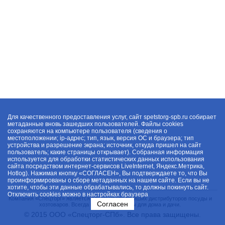
Для качественного предоставления услуг, сайт spetstorg-spb.ru собирает
метаданные вновь зашедших пользователей. Файлы cookies
сохраняются на компьютере пользователя (сведения о
местоположении; ip-адрес; тип, язык, версия ОС и браузера; тип
устройства и разрешение экрана; источник, откуда пришел на сайт
пользователь; какие страницы открывает). Собранная информация
используется для обработки статистических данных использования
сайта посредством интернет-сервисов LiveInternet, Яндекс.Метрика,
Hotlog). Нажимая кнопку «СОГЛАСЕН», Вы подтверждаете то, что Вы
проинформированы о сборе метаданных на нашем сайте. Если вы не
хотите, чтобы эти данные обрабатывались, то должны покинуть сайт.
Отключить cookies можно в настройках браузера
Компания «Спецторг» является одним из крупнейших дистрибуторов посуды и
Согласен
хозтоваров. Всегда в наличии товары для дома и дачи.
© 2015 ООО «Спецторг-СПб». Все права защищены.