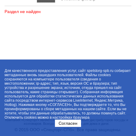
Раздел не найден
Для качественного предоставления услуг, сайт spetstorg-spb.ru собирает
метаданные вновь зашедших пользователей. Файлы cookies
сохраняются на компьютере пользователя (сведения о
местоположении; ip-адрес; тип, язык, версия ОС и браузера; тип
устройства и разрешение экрана; источник, откуда пришел на сайт
пользователь; какие страницы открывает). Собранная информация
используется для обработки статистических данных использования
сайта посредством интернет-сервисов LiveInternet, Яндекс.Метрика,
Hotlog). Нажимая кнопку «СОГЛАСЕН», Вы подтверждаете то, что Вы
проинформированы о сборе метаданных на нашем сайте. Если вы не
хотите, чтобы эти данные обрабатывались, то должны покинуть сайт.
Отключить cookies можно в настройках браузера
Компания «Спецторг» является одним из крупнейших дистрибуторов посуды и
Согласен
хозтоваров. Всегда в наличии товары для дома и дачи.
© 2015 ООО «Спецторг-СПб». Все права защищены.