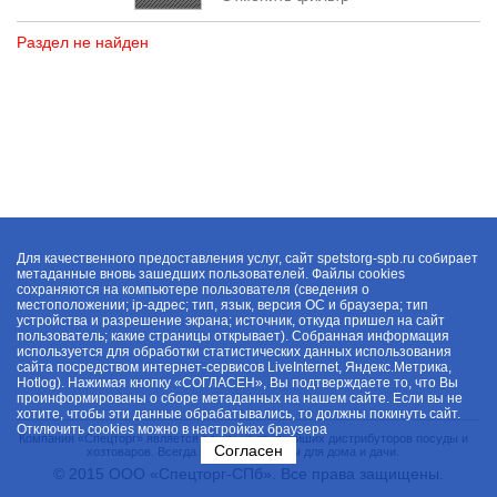
Раздел не найден
Для качественного предоставления услуг, сайт spetstorg-spb.ru собирает
метаданные вновь зашедших пользователей. Файлы cookies
сохраняются на компьютере пользователя (сведения о
местоположении; ip-адрес; тип, язык, версия ОС и браузера; тип
устройства и разрешение экрана; источник, откуда пришел на сайт
пользователь; какие страницы открывает). Собранная информация
используется для обработки статистических данных использования
сайта посредством интернет-сервисов LiveInternet, Яндекс.Метрика,
Hotlog). Нажимая кнопку «СОГЛАСЕН», Вы подтверждаете то, что Вы
проинформированы о сборе метаданных на нашем сайте. Если вы не
хотите, чтобы эти данные обрабатывались, то должны покинуть сайт.
Отключить cookies можно в настройках браузера
Компания «Спецторг» является одним из крупнейших дистрибуторов посуды и
Согласен
хозтоваров. Всегда в наличии товары для дома и дачи.
© 2015 ООО «Спецторг-СПб». Все права защищены.