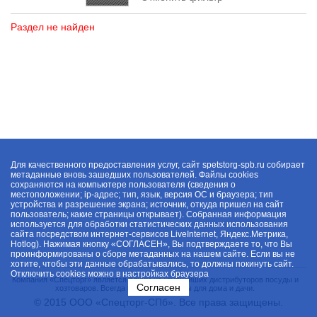
Раздел не найден
Для качественного предоставления услуг, сайт spetstorg-spb.ru собирает
метаданные вновь зашедших пользователей. Файлы cookies
сохраняются на компьютере пользователя (сведения о
местоположении; ip-адрес; тип, язык, версия ОС и браузера; тип
устройства и разрешение экрана; источник, откуда пришел на сайт
пользователь; какие страницы открывает). Собранная информация
используется для обработки статистических данных использования
сайта посредством интернет-сервисов LiveInternet, Яндекс.Метрика,
Hotlog). Нажимая кнопку «СОГЛАСЕН», Вы подтверждаете то, что Вы
проинформированы о сборе метаданных на нашем сайте. Если вы не
хотите, чтобы эти данные обрабатывались, то должны покинуть сайт.
Отключить cookies можно в настройках браузера
Компания «Спецторг» является одним из крупнейших дистрибуторов посуды и
Согласен
хозтоваров. Всегда в наличии товары для дома и дачи.
© 2015 ООО «Спецторг-СПб». Все права защищены.