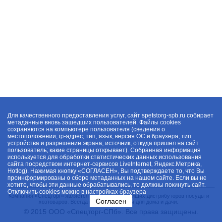
Для качественного предоставления услуг, сайт spetstorg-spb.ru собирает
метаданные вновь зашедших пользователей. Файлы cookies
сохраняются на компьютере пользователя (сведения о
местоположении; ip-адрес; тип, язык, версия ОС и браузера; тип
устройства и разрешение экрана; источник, откуда пришел на сайт
пользователь; какие страницы открывает). Собранная информация
используется для обработки статистических данных использования
сайта посредством интернет-сервисов LiveInternet, Яндекс.Метрика,
Hotlog). Нажимая кнопку «СОГЛАСЕН», Вы подтверждаете то, что Вы
проинформированы о сборе метаданных на нашем сайте. Если вы не
хотите, чтобы эти данные обрабатывались, то должны покинуть сайт.
Отключить cookies можно в настройках браузера
Компания «Спецторг» является одним из крупнейших дистрибуторов посуды и
Согласен
хозтоваров. Всегда в наличии товары для дома и дачи.
© 2015 ООО «Спецторг-СПб». Все права защищены.