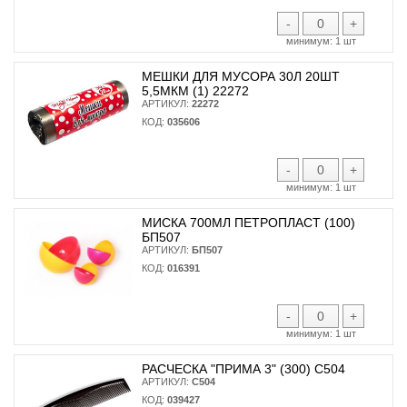
-
+
минимум:
1 шт
МЕШКИ ДЛЯ МУСОРА 30Л 20ШТ
5,5МКМ (1) 22272
АРТИКУЛ:
22272
КОД:
035606
-
+
минимум:
1 шт
МИСКА 700МЛ ПЕТРОПЛАСТ (100)
БП507
АРТИКУЛ:
БП507
КОД:
016391
-
+
минимум:
1 шт
РАСЧЕСКА "ПРИМА 3" (300) С504
АРТИКУЛ:
С504
КОД:
039427