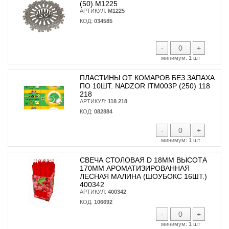
(50) М1225
АРТИКУЛ:
М1225
КОД:
034585
-
+
минимум:
1 шт
ПЛАСТИНЫ ОТ КОМАРОВ БЕЗ ЗАПАХА
ПО 10ШТ. NADZOR ITM003P (250) 118
218
АРТИКУЛ:
118 218
КОД:
082884
-
+
минимум:
1 шт
СВЕЧА СТОЛОВАЯ D 18ММ ВЫСОТА
170ММ АРОМАТИЗИРОВАННАЯ
ЛЕСНАЯ МАЛИНА (ШОУБОКС 16ШТ.)
400342
АРТИКУЛ:
400342
КОД:
106692
-
+
минимум:
1 шт