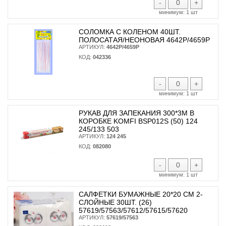
-
+
минимум:
1 шт
СОЛОМКА С КОЛЕНОМ 40ШТ.
ПОЛОСАТАЯ/НЕОНОВАЯ 4642Р/4659Р
АРТИКУЛ:
4642Р/4659Р
КОД:
042336
-
+
минимум:
1 шт
РУКАВ ДЛЯ ЗАПЕКАНИЯ 300*3М В
КОРОБКЕ KOMFI BSP012S (50) 124
245/133 503
АРТИКУЛ:
124 245
КОД:
082080
-
+
минимум:
1 шт
САЛФЕТКИ БУМАЖНЫЕ 20*20 СМ 2-
СЛОЙНЫЕ 30ШТ. (26)
57619/57563/57612/57615/57620
АРТИКУЛ:
57619/57563