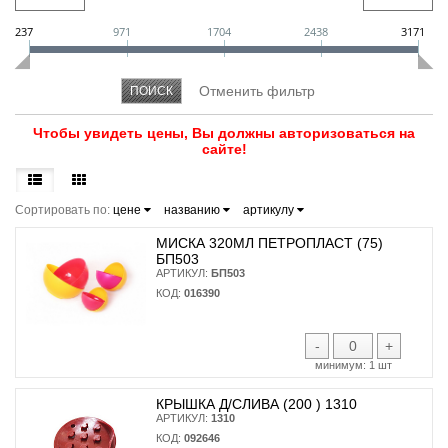
237
971
1704
2438
3171
Чтобы увидеть цены, Вы должны авторизоваться на
сайте!
Сортировать по:
цене
названию
артикулу
МИСКА 320МЛ ПЕТРОПЛАСТ (75)
БП503
АРТИКУЛ:
БП503
КОД:
016390
-
+
минимум:
1 шт
КРЫШКА Д/СЛИВА (200 ) 1310
АРТИКУЛ:
1310
КОД:
092646