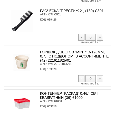
минимум:
1 шт
РАСЧЕСКА "ПРЕСТИЖ 2", (150) С501
АРТИКУЛ:
С501
КОД:
039426
-
+
минимум:
1 шт
ГОРШОК Д/ЦВЕТОВ "MINT" D-120ММ,
0,7Л С ПОДДОНОМ, В АССОРТИМЕНТЕ
(42) 221611825/01
АРТИКУЛ:
221611825/01
КОД:
103370
-
+
минимум:
1 шт
КОНТЕЙНЕР "КАСКАД" 0,46Л СВЧ
КВАДРАТНЫЙ (36) 61000
АРТИКУЛ:
61000
КОД:
003618