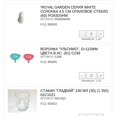
*ROYAL GARDEN СЕРИЯ WHITE
СОЛОНКА 4,5 СМ ОПАЛОВОЕ СТЕКЛО
(60) PO830SHW
АРТИКУЛ:
PO830SHW
КОД:
092922
-
+
минимум:
1 шт
ВОРОНКА "УЛЬТИМО", D=115ММ
ЦВЕТА В АС. (81) С248
АРТИКУЛ:
С248
КОД:
083291
-
+
минимум:
1 шт
СТАКАН "ГЛАДКИЙ" 240 МЛ (30) (1 350)
02С1021
АРТИКУЛ:
02С1021
КОД:
011613