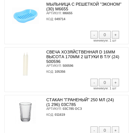
МЫЛЬНИЦА С РЕШЕТКОЙ "ЭКОНОМ"
(30) М6655
АРТИКУЛ:
М6655
КОД:
049714
-
+
минимум:
1 шт
СВЕЧА ХОЗЯЙСТВЕННАЯ D 16ММ
ВЫСОТА 170ММ 2 ШТУКИ В Т/У (24)
500596
АРТИКУЛ:
500596
КОД:
105356
-
+
минимум:
1 шт
СТАКАН "ГРАНЕНЫЙ" 250 МЛ (24)
(1 296) 03С785
АРТИКУЛ:
03С785 ОСЗ
КОД:
011619
-
+