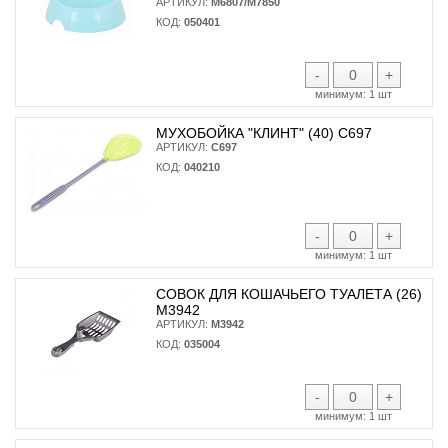
АРТИКУЛ:
М6807/М7850
КОД:
050401
-
+
минимум:
1 шт
МУХОБОЙКА "КЛИНТ" (40) С697
АРТИКУЛ:
С697
КОД:
040210
-
+
минимум:
1 шт
СОВОК ДЛЯ КОШАЧЬЕГО ТУАЛЕТА (26)
М3942
АРТИКУЛ:
М3942
КОД:
035004
-
+
минимум:
1 шт