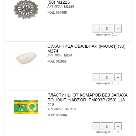
(50) М1225
АРТИКУЛ:
М1225
КОД:
034585
-
+
минимум:
1 шт
СУХАРНИЦА ОВАЛЬНАЯ (МАЛАЯ) (50)
М274
АРТИКУЛ:
М274
КОД:
011951
-
+
минимум:
1 шт
ПЛАСТИНЫ ОТ КОМАРОВ БЕЗ ЗАПАХА
ПО 10ШТ. NADZOR ITM003P (250) 118
218
АРТИКУЛ:
118 218
КОД:
082884
-
+
минимум:
1 шт