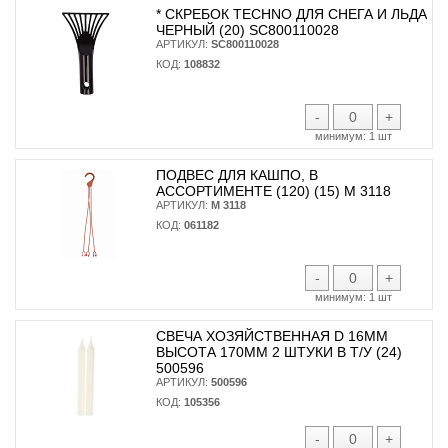
* CКРЕБОК TECHNO ДЛЯ СНЕГА И ЛЬДА
ЧЕРНЫЙ (20) SC800110028
АРТИКУЛ:
SC800110028
КОД:
108832
-
+
минимум:
1 шт
ПОДВЕС ДЛЯ КАШПО, В
АССОРТИМЕНТЕ (120) (15) М 3118
АРТИКУЛ:
М 3118
КОД:
061182
-
+
минимум:
1 шт
СВЕЧА ХОЗЯЙСТВЕННАЯ D 16ММ
ВЫСОТА 170ММ 2 ШТУКИ В Т/У (24)
500596
АРТИКУЛ:
500596
КОД:
105356
-
+