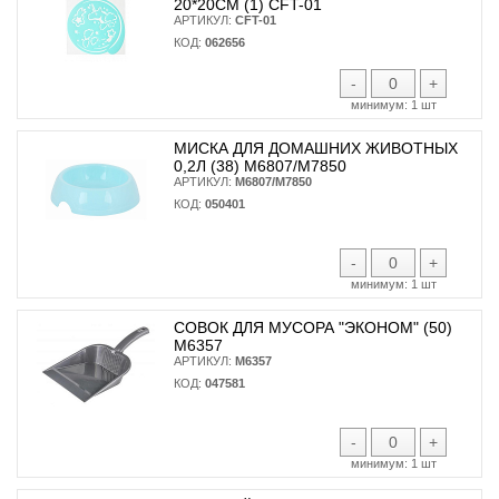
20*20СМ (1) CFT-01
АРТИКУЛ:
CFT-01
КОД:
062656
-
+
минимум:
1 шт
МИСКА ДЛЯ ДОМАШНИХ ЖИВОТНЫХ
0,2Л (38) М6807/М7850
АРТИКУЛ:
М6807/М7850
КОД:
050401
-
+
минимум:
1 шт
СОВОК ДЛЯ МУСОРА "ЭКОНОМ" (50)
М6357
АРТИКУЛ:
М6357
КОД:
047581
-
+
минимум:
1 шт