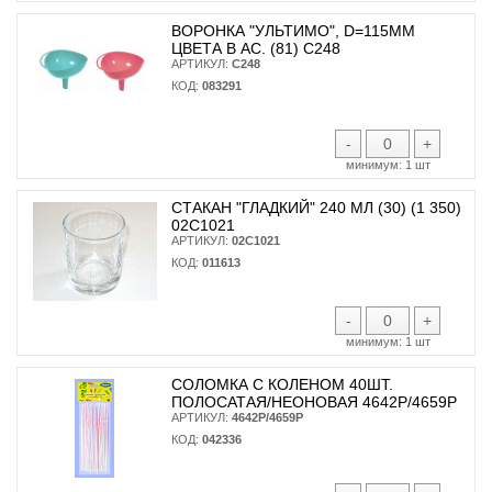
ВОРОНКА "УЛЬТИМО", D=115ММ
ЦВЕТА В АС. (81) С248
АРТИКУЛ:
С248
КОД:
083291
-
+
минимум:
1 шт
СТАКАН "ГЛАДКИЙ" 240 МЛ (30) (1 350)
02С1021
АРТИКУЛ:
02С1021
КОД:
011613
-
+
минимум:
1 шт
СОЛОМКА С КОЛЕНОМ 40ШТ.
ПОЛОСАТАЯ/НЕОНОВАЯ 4642Р/4659Р
АРТИКУЛ:
4642Р/4659Р
КОД:
042336