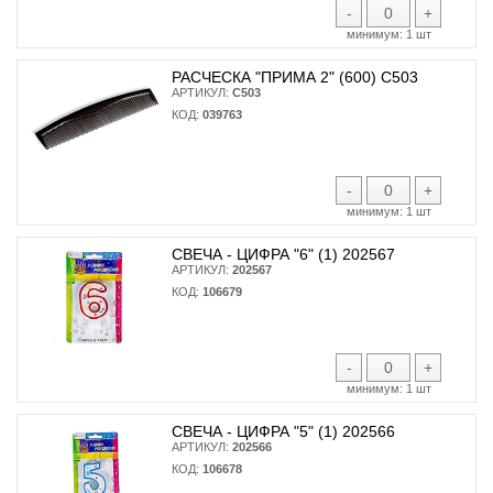
-
+
минимум:
1 шт
РАСЧЕСКА "ПРИМА 2" (600) С503
АРТИКУЛ:
С503
КОД:
039763
-
+
минимум:
1 шт
СВЕЧА - ЦИФРА "6" (1) 202567
АРТИКУЛ:
202567
КОД:
106679
-
+
минимум:
1 шт
СВЕЧА - ЦИФРА "5" (1) 202566
АРТИКУЛ:
202566
КОД:
106678