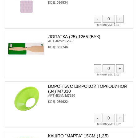
КОД:
036934
-
+
минимум:
1 шт
ЛОПАТКА (25) 1265 (БУК)
АРТИКУЛ:
1265
КОД:
062746
-
+
минимум:
1 шт
ВОРОНКА С ШИРОКОЙ ГОРЛОВИНОЙ
(34) М7330
АРТИКУЛ:
М7330
КОД:
059622
-
+
минимум:
1 шт
КАШПО "МАРТА" 15СМ (1,2Л)