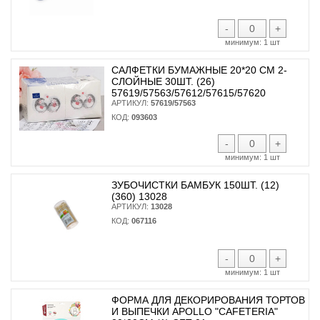
-
+
минимум:
1 шт
САЛФЕТКИ БУМАЖНЫЕ 20*20 СМ 2-
СЛОЙНЫЕ 30ШТ. (26)
57619/57563/57612/57615/57620
АРТИКУЛ:
57619/57563
КОД:
093603
-
+
минимум:
1 шт
ЗУБОЧИСТКИ БАМБУК 150ШТ. (12)
(360) 13028
АРТИКУЛ:
13028
КОД:
067116
-
+
минимум:
1 шт
ФОРМА ДЛЯ ДЕКОРИРОВАНИЯ ТОРТОВ
И ВЫПЕЧКИ APOLLO "CAFETERIA"