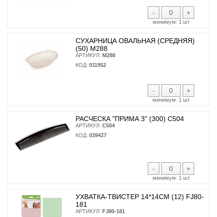
-
+
минимум:
1 шт
СУХАРНИЦА ОВАЛЬНАЯ (СРЕДНЯЯ)
(50) М288
АРТИКУЛ:
М288
КОД:
011952
-
+
минимум:
1 шт
РАСЧЕСКА "ПРИМА 3" (300) С504
АРТИКУЛ:
С504
КОД:
039427
-
+
минимум:
1 шт
УХВАТКА-ТВИСТЕР 14*14СМ (12) FJ80-
181
АРТИКУЛ:
FJ80-181