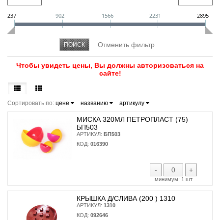
237
902
1566
2231
2895
Чтобы увидеть цены, Вы должны авторизоваться на
сайте!
Сортировать по:
цене
названию
артикулу
МИСКА 320МЛ ПЕТРОПЛАСТ (75)
БП503
АРТИКУЛ:
БП503
КОД:
016390
-
+
минимум:
1 шт
КРЫШКА Д/СЛИВА (200 ) 1310
АРТИКУЛ:
1310
КОД:
092646