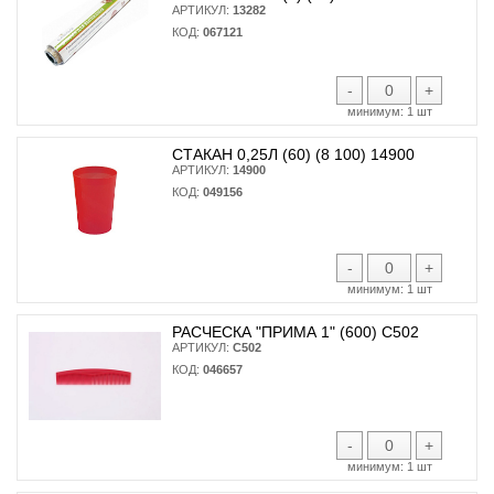
АРТИКУЛ:
13282
КОД:
067121
-
+
минимум:
1 шт
СТАКАН 0,25Л (60) (8 100) 14900
АРТИКУЛ:
14900
КОД:
049156
-
+
минимум:
1 шт
РАСЧЕСКА "ПРИМА 1" (600) С502
АРТИКУЛ:
С502
КОД:
046657
-
+
минимум:
1 шт