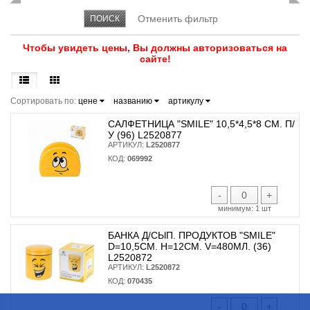
Чтобы увидеть цены, Вы должны авторизоваться на
сайте!
Сортировать по:
цене
названию
артикулу
САЛФЕТНИЦА "SMILE" 10,5*4,5*8 СМ. П/
У (96) L2520877
АРТИКУЛ:
L2520877
КОД:
069992
-
+
минимум:
1 шт
БАНКА Д/СЫП. ПРОДУКТОВ "SMILE"
D=10,5СМ. H=12СМ. V=480МЛ. (36)
L2520872
АРТИКУЛ:
L2520872
КОД:
070435
-
+