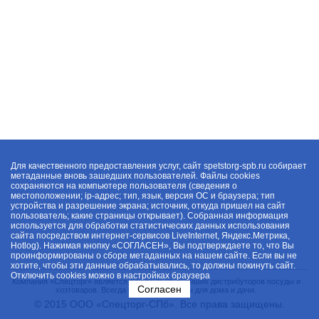
Для качественного предоставления услуг, сайт spetstorg-spb.ru собирает
метаданные вновь зашедших пользователей. Файлы cookies
сохраняются на компьютере пользователя (сведения о
местоположении; ip-адрес; тип, язык, версия ОС и браузера; тип
устройства и разрешение экрана; источник, откуда пришел на сайт
пользователь; какие страницы открывает). Собранная информация
используется для обработки статистических данных использования
сайта посредством интернет-сервисов LiveInternet, Яндекс.Метрика,
Hotlog). Нажимая кнопку «СОГЛАСЕН», Вы подтверждаете то, что Вы
проинформированы о сборе метаданных на нашем сайте. Если вы не
хотите, чтобы эти данные обрабатывались, то должны покинуть сайт.
Отключить cookies можно в настройках браузера
Компания «Спецторг» является одним из крупнейших дистрибуторов посуды и
Согласен
хозтоваров. Всегда в наличии товары для дома и дачи.
© 2015 ООО «Спецторг-СПб». Все права защищены.