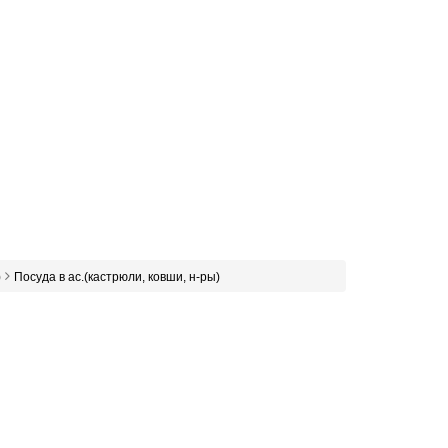
)
Посуда в ас.(кастрюли, ковши, н-ры)