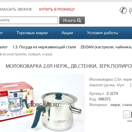
ЗАКАЗАТЬ ЗВОНОК
КУПИТЬ В РОЗНИЦУ
Искать
нт
Торговые марки
Акции
Условия работы
алог
1.3. Посуда из нержавеющей стали
ZEIDAN (кастрюли, чайники,
в ас.(кастрюли, ковши, н-ры)
МОЛОКОВАРКА 2,0Л НЕРЖ., ДВ.СТЕНКИ, ЗЕРК.ПОЛИРОВК
Молоковарка 2,0л нерж.
бакелит.ручка, п/уп 
Артикул:
Z-1174
Код:
046371
Материал:
нерж. стал
-
ми