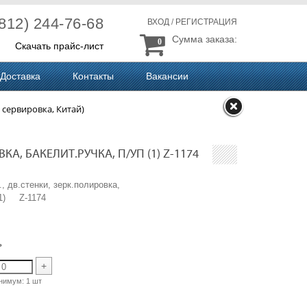
(812) 244-76-68
ВХОД
/
РЕГИСТРАЦИЯ
Сумма заказа:
0
Скачать прайс-лист
Доставка
Контакты
Вакансии
 сервировка, Китай)
А, БАКЕЛИТ.РУЧКА, П/УП (1) Z-1174
, дв.стенки, зерк.полировка,
(1) Z-1174
ь
+
нимум:
1 шт