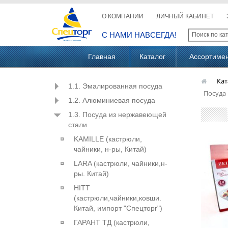
О КОМПАНИИ
ЛИЧНЫЙ КАБИНЕТ
С НАМИ НАВСЕГДА!
Главная
Каталог
Ассортиме
Кат
1.1. Эмалированная посуда
Посуда 
1.2. Алюминиевая посуда
1.3. Посуда из нержавеющей
стали
KAMILLE (кастрюли,
чайники, н-ры, Китай)
LARA (кастрюли, чайники,н-
ры. Китай)
HITT
(кастрюли,чайники,ковши.
Китай, импорт "Спецторг")
ГАРАНТ ТД (кастрюли,