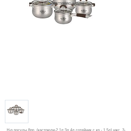
Н-р посуды 8пр. (кастрюли-2,1л;3л,4л,сотейник с кр - 1,5л) нжс, 3-