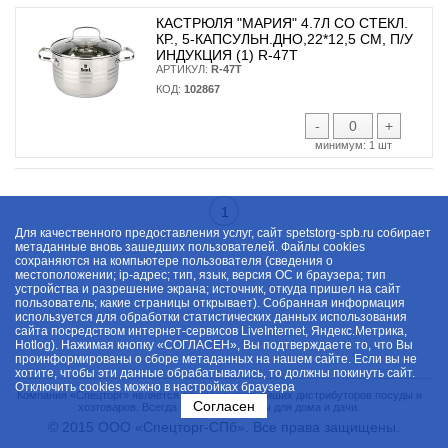
КАСТРЮЛЯ "МАРИЯ" 4.7Л СО СТЕКЛ.
КР., 5-КАПСУЛЬН.ДНО,22*12,5 СМ, П/У
ИНДУКЦИЯ (1) R-47Т
АРТИКУЛ:
R-47Т
КОД:
102867
-
+
минимум:
1 шт
1
Для качественного предоставления услуг, сайт spetstorg-spb.ru собирает
метаданные вновь зашедших пользователей. Файлы cookies
сохраняются на компьютере пользователя (сведения о
местоположении; ip-адрес; тип, язык, версия ОС и браузера; тип
устройства и разрешение экрана; источник, откуда пришел на сайт
пользователь; какие страницы открывает). Собранная информация
используется для обработки статистических данных использования
сайта посредством интернет-сервисов LiveInternet, Яндекс.Метрика,
Hotlog). Нажимая кнопку «СОГЛАСЕН», Вы подтверждаете то, что Вы
проинформированы о сборе метаданных на нашем сайте. Если вы не
хотите, чтобы эти данные обрабатывались, то должны покинуть сайт.
Отключить cookies можно в настройках браузера
Компания «Спецторг» является одним из крупнейших дистрибуторов посуды и
Согласен
хозтоваров. Всегда в наличии товары для дома и дачи.
© 2015 ООО «Спецторг-СПб». Все права защищены.