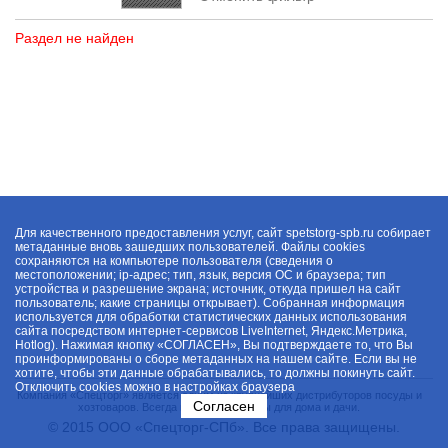
Раздел не найден
Для качественного предоставления услуг, сайт spetstorg-spb.ru собирает
метаданные вновь зашедших пользователей. Файлы cookies
сохраняются на компьютере пользователя (сведения о
местоположении; ip-адрес; тип, язык, версия ОС и браузера; тип
устройства и разрешение экрана; источник, откуда пришел на сайт
пользователь; какие страницы открывает). Собранная информация
используется для обработки статистических данных использования
сайта посредством интернет-сервисов LiveInternet, Яндекс.Метрика,
Hotlog). Нажимая кнопку «СОГЛАСЕН», Вы подтверждаете то, что Вы
проинформированы о сборе метаданных на нашем сайте. Если вы не
хотите, чтобы эти данные обрабатывались, то должны покинуть сайт.
Отключить cookies можно в настройках браузера
Компания «Спецторг» является одним из крупнейших дистрибуторов посуды и
Согласен
хозтоваров. Всегда в наличии товары для дома и дачи.
© 2015 ООО «Спецторг-СПб». Все права защищены.