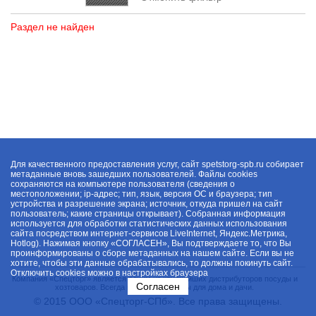
Раздел не найден
Для качественного предоставления услуг, сайт spetstorg-spb.ru собирает
метаданные вновь зашедших пользователей. Файлы cookies
сохраняются на компьютере пользователя (сведения о
местоположении; ip-адрес; тип, язык, версия ОС и браузера; тип
устройства и разрешение экрана; источник, откуда пришел на сайт
пользователь; какие страницы открывает). Собранная информация
используется для обработки статистических данных использования
сайта посредством интернет-сервисов LiveInternet, Яндекс.Метрика,
Hotlog). Нажимая кнопку «СОГЛАСЕН», Вы подтверждаете то, что Вы
проинформированы о сборе метаданных на нашем сайте. Если вы не
хотите, чтобы эти данные обрабатывались, то должны покинуть сайт.
Отключить cookies можно в настройках браузера
Компания «Спецторг» является одним из крупнейших дистрибуторов посуды и
Согласен
хозтоваров. Всегда в наличии товары для дома и дачи.
© 2015 ООО «Спецторг-СПб». Все права защищены.