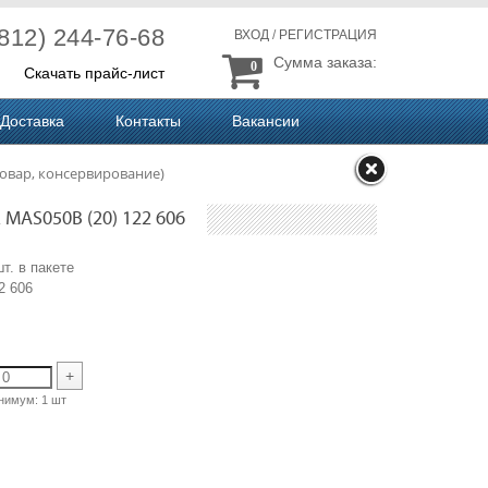
(812) 244-76-68
ВХОД
/
РЕГИСТРАЦИЯ
Сумма заказа:
0
Скачать прайс-лист
Доставка
Контакты
Вакансии
овар, консервирование)
AS050B (20) 122 606
т. в пакете
 606
+
нимум:
1 шт