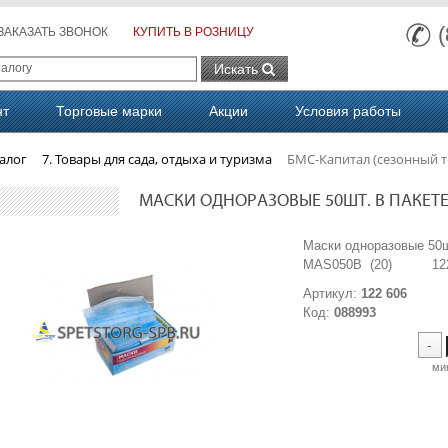
ЗАКАЗАТЬ ЗВОНОК
КУПИТЬ В РОЗНИЦУ
Искать
нт
Торговые марки
Акции
Условия работы
алог
7. Товары для сада, отдыха и туризма
БМС-Капитал (сезонный т
МАСКИ ОДНОРАЗОВЫЕ 50ШТ. В ПАКЕТЕ M
Маски одноразовые 50ш
MAS050B (20) 122
Артикул:
122 606
Код:
088993
-
ми