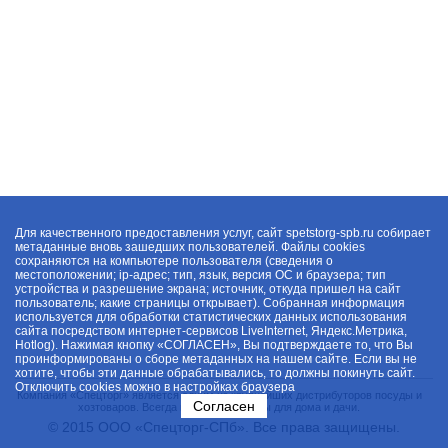
Для качественного предоставления услуг, сайт spetstorg-spb.ru собирает
метаданные вновь зашедших пользователей. Файлы cookies
сохраняются на компьютере пользователя (сведения о
местоположении; ip-адрес; тип, язык, версия ОС и браузера; тип
устройства и разрешение экрана; источник, откуда пришел на сайт
пользователь; какие страницы открывает). Собранная информация
используется для обработки статистических данных использования
сайта посредством интернет-сервисов LiveInternet, Яндекс.Метрика,
Hotlog). Нажимая кнопку «СОГЛАСЕН», Вы подтверждаете то, что Вы
проинформированы о сборе метаданных на нашем сайте. Если вы не
хотите, чтобы эти данные обрабатывались, то должны покинуть сайт.
Отключить cookies можно в настройках браузера
Компания «Спецторг» является одним из крупнейших дистрибуторов посуды и
Согласен
хозтоваров. Всегда в наличии товары для дома и дачи.
© 2015 ООО «Спецторг-СПб». Все права защищены.