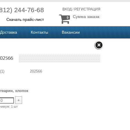
(812) 244-76-68
ВХОД
/
РЕГИСТРАЦИЯ
Сумма заказа:
0
Скачать прайс-лист
Доставка
Контакты
Вакансии
202566
 "5" (1) 202566
теарин, хлопок
+
нимум:
1 шт