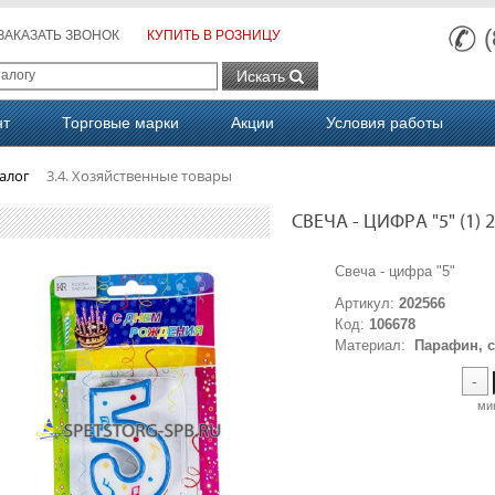
ЗАКАЗАТЬ ЗВОНОК
КУПИТЬ В РОЗНИЦУ
Искать
нт
Торговые марки
Акции
Условия работы
алог
3.4. Хозяйственные товары
СВЕЧА - ЦИФРА "5" (1) 
Свеча - цифра
Артикул:
202566
Код:
106678
Материал:
Парафин, с
-
ми