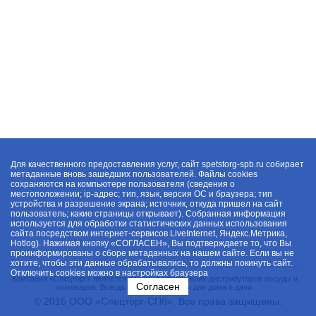
Для качественного предоставления услуг, сайт spetstorg-spb.ru собирает
метаданные вновь зашедших пользователей. Файлы cookies
сохраняются на компьютере пользователя (сведения о
местоположении; ip-адрес; тип, язык, версия ОС и браузера; тип
устройства и разрешение экрана; источник, откуда пришел на сайт
пользователь; какие страницы открывает). Собранная информация
используется для обработки статистических данных использования
сайта посредством интернет-сервисов LiveInternet, Яндекс.Метрика,
Hotlog). Нажимая кнопку «СОГЛАСЕН», Вы подтверждаете то, что Вы
проинформированы о сборе метаданных на нашем сайте. Если вы не
хотите, чтобы эти данные обрабатывались, то должны покинуть сайт.
Отключить cookies можно в настройках браузера
Компания «Спецторг» является одним из крупнейших дистрибуторов посуды и
Согласен
хозтоваров. Всегда в наличии товары для дома и дачи.
© 2015 ООО «Спецторг-СПб». Все права защищены.