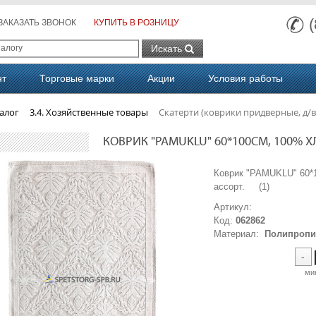
ЗАКАЗАТЬ ЗВОНОК
КУПИТЬ В РОЗНИЦУ
Искать
нт
Торговые марки
Акции
Условия работы
алог
3.4. Хозяйственные товары
Скатерти (коврики придверные, д/в
КОВРИК "PAMUKLU" 60*100СМ, 100% ХЛ
Коврик "PAMUKLU" 60*1
ассорт. (1)
Артикул:
Код:
062862
Материал:
Полипропил
-
ми