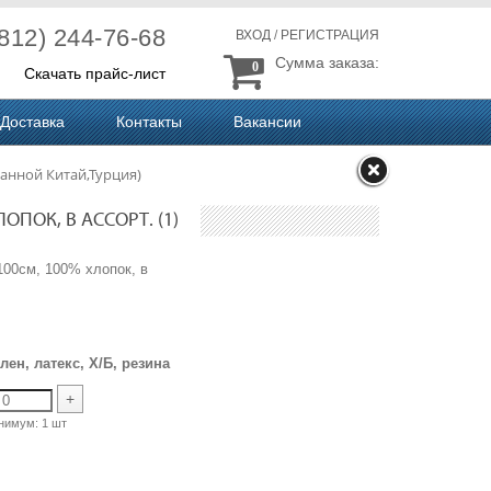
(812) 244-76-68
ВХОД
/
РЕГИСТРАЦИЯ
Сумма заказа:
0
Скачать прайс-лист
Доставка
Контакты
Вакансии
анной Китай,Турция)
ОПОК, В АССОРТ. (1)
00см, 100% хлопок, в
ен, латекс, Х/Б, резина
+
нимум:
1 шт