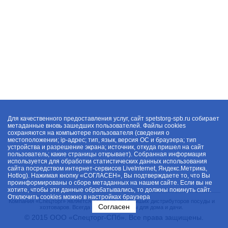
Для качественного предоставления услуг, сайт spetstorg-spb.ru собирает
метаданные вновь зашедших пользователей. Файлы cookies
сохраняются на компьютере пользователя (сведения о
местоположении; ip-адрес; тип, язык, версия ОС и браузера; тип
устройства и разрешение экрана; источник, откуда пришел на сайт
пользователь; какие страницы открывает). Собранная информация
используется для обработки статистических данных использования
сайта посредством интернет-сервисов LiveInternet, Яндекс.Метрика,
Hotlog). Нажимая кнопку «СОГЛАСЕН», Вы подтверждаете то, что Вы
проинформированы о сборе метаданных на нашем сайте. Если вы не
хотите, чтобы эти данные обрабатывались, то должны покинуть сайт.
Отключить cookies можно в настройках браузера
Компания «Спецторг» является одним из крупнейших дистрибуторов посуды и
Согласен
хозтоваров. Всегда в наличии товары для дома и дачи.
© 2015 ООО «Спецторг-СПб». Все права защищены.