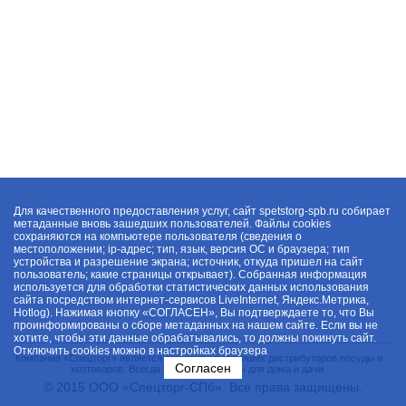
Для качественного предоставления услуг, сайт spetstorg-spb.ru собирает
метаданные вновь зашедших пользователей. Файлы cookies
сохраняются на компьютере пользователя (сведения о
местоположении; ip-адрес; тип, язык, версия ОС и браузера; тип
устройства и разрешение экрана; источник, откуда пришел на сайт
пользователь; какие страницы открывает). Собранная информация
используется для обработки статистических данных использования
сайта посредством интернет-сервисов LiveInternet, Яндекс.Метрика,
Hotlog). Нажимая кнопку «СОГЛАСЕН», Вы подтверждаете то, что Вы
проинформированы о сборе метаданных на нашем сайте. Если вы не
хотите, чтобы эти данные обрабатывались, то должны покинуть сайт.
Отключить cookies можно в настройках браузера
Компания «Спецторг» является одним из крупнейших дистрибуторов посуды и
Согласен
хозтоваров. Всегда в наличии товары для дома и дачи.
© 2015 ООО «Спецторг-СПб». Все права защищены.