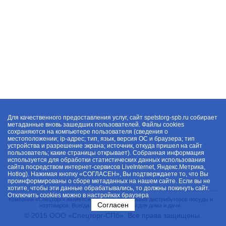
Для качественного предоставления услуг, сайт spetstorg-spb.ru собирает
метаданные вновь зашедших пользователей. Файлы cookies
сохраняются на компьютере пользователя (сведения о
местоположении; ip-адрес; тип, язык, версия ОС и браузера; тип
устройства и разрешение экрана; источник, откуда пришел на сайт
пользователь; какие страницы открывает). Собранная информация
используется для обработки статистических данных использования
сайта посредством интернет-сервисов LiveInternet, Яндекс.Метрика,
Hotlog). Нажимая кнопку «СОГЛАСЕН», Вы подтверждаете то, что Вы
проинформированы о сборе метаданных на нашем сайте. Если вы не
хотите, чтобы эти данные обрабатывались, то должны покинуть сайт.
Отключить cookies можно в настройках браузера
Компания «Спецторг» является одним из крупнейших дистрибуторов посуды и
Согласен
хозтоваров. Всегда в наличии товары для дома и дачи.
© 2015 ООО «Спецторг-СПб». Все права защищены.