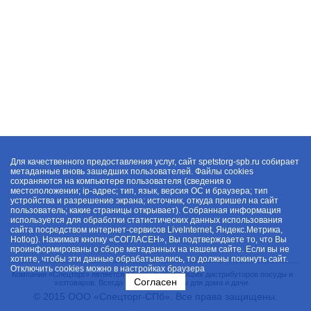
Для качественного предоставления услуг, сайт spetstorg-spb.ru собирает
метаданные вновь зашедших пользователей. Файлы cookies
сохраняются на компьютере пользователя (сведения о
местоположении; ip-адрес; тип, язык, версия ОС и браузера; тип
устройства и разрешение экрана; источник, откуда пришел на сайт
пользователь; какие страницы открывает). Собранная информация
используется для обработки статистических данных использования
сайта посредством интернет-сервисов LiveInternet, Яндекс.Метрика,
Hotlog). Нажимая кнопку «СОГЛАСЕН», Вы подтверждаете то, что Вы
проинформированы о сборе метаданных на нашем сайте. Если вы не
хотите, чтобы эти данные обрабатывались, то должны покинуть сайт.
Отключить cookies можно в настройках браузера
Компания «Спецторг» является одним из крупнейших дистрибуторов посуды и
Согласен
хозтоваров. Всегда в наличии товары для дома и дачи.
© 2015 ООО «Спецторг-СПб». Все права защищены.