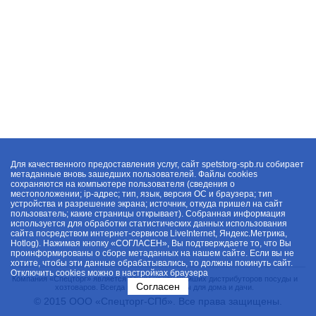
Для качественного предоставления услуг, сайт spetstorg-spb.ru собирает
метаданные вновь зашедших пользователей. Файлы cookies
сохраняются на компьютере пользователя (сведения о
местоположении; ip-адрес; тип, язык, версия ОС и браузера; тип
устройства и разрешение экрана; источник, откуда пришел на сайт
пользователь; какие страницы открывает). Собранная информация
используется для обработки статистических данных использования
сайта посредством интернет-сервисов LiveInternet, Яндекс.Метрика,
Hotlog). Нажимая кнопку «СОГЛАСЕН», Вы подтверждаете то, что Вы
проинформированы о сборе метаданных на нашем сайте. Если вы не
хотите, чтобы эти данные обрабатывались, то должны покинуть сайт.
Отключить cookies можно в настройках браузера
Компания «Спецторг» является одним из крупнейших дистрибуторов посуды и
Согласен
хозтоваров. Всегда в наличии товары для дома и дачи.
© 2015 ООО «Спецторг-СПб». Все права защищены.