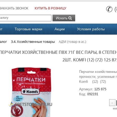
ЗАКАЗАТЬ ЗВОНОК
КУПИТЬ В РОЗНИЦУ
Искать
нт
Торговые марки
Акции
Условия работы
алог
3.4. Хозяйственные товары
АДМ (товар в ас.)
ПЕРЧАТКИ ХОЗЯЙСТВЕННЫЕ ПВХ 71Г ВЕС ПАРЫ, 8 СТЕП
2ШТ. KOMFI (12) (72) 125 8
Перчатки хозяйственны
прочности, усиленные 
Komfi (12) (72) 
Артикул:
125 875
Код:
092191
-
ми