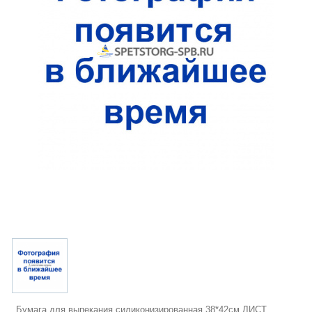
Бумага для выпекания силиконизированная 38*42см ЛИСТ