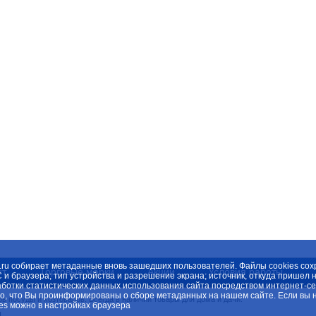
spb.ru собирает метаданные вновь зашедших пользователей. Файлы cookies с
нт
Торговые марки
Акции
Условия работы
С и браузера; тип устройства и разрешение экрана; источник, откуда пришел 
отки статистических данных использования сайта посредством интернет-серв
о, что Вы проинформированы о сборе метаданных на нашем сайте. Если вы н
 посуды и хозтоваров. Всегда в наличии товары для дома и дачи.
es можно в настройках браузера
.