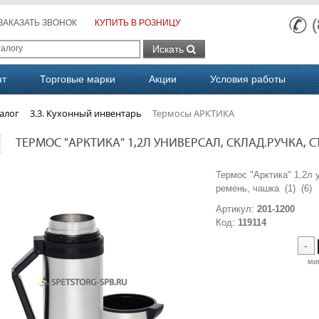
ЗАКАЗАТЬ ЗВОНОК
КУПИТЬ В РОЗНИЦУ
Искать
нт
Торговые марки
Акции
Условия работы
алог
3.3. Кухонный инвентарь
Термосы АРКТИКА
ТЕРМОС "АРКТИКА" 1,2Л УНИВЕРСАЛ, СКЛАД.РУЧКА, СЪ
Термос "Арктика" 1,2л 
ремень, чашка (1) (6)
Артикул:
201-1200
Код:
119114
-
ми