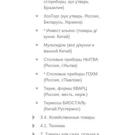
ст.приборы, кух.утварь.
Бразилия)
ХозТорг (кух.утварь. Россия,
Беларусь, Украина)
* Инвест альянс (товары д/
кухни. Китай)
Мультидом (все д/кухни и
ванной.Китай)
Столовые приборы НЫТВА
(Россия, г.Нытва)
* Столовые приборы ПЗХМ
(Россия, г.Павлово)
Терки, формы КВАРЦ
(Россия, жесть, нерж.)
Термосы БИОСТАЛЬ
(Китай.Рустермос)
3.4. Хозяйственные товары
4.1. Техника
7. Товары для сада, отдыха и