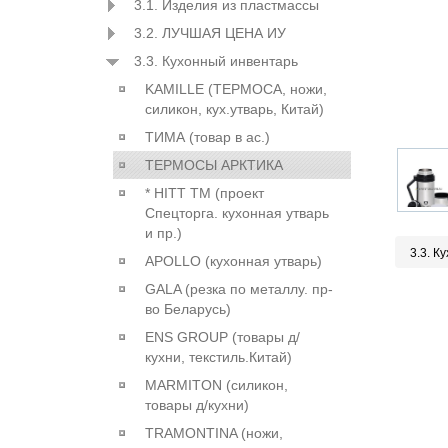
3.1. Изделия из пластмассы
3.2. ЛУЧШАЯ ЦЕНА ИУ
3.3. Кухонный инвентарь
KAMILLE (ТЕРМОСА, ножи,
силикон, кух.утварь, Китай)
ТИМА (товар в ас.)
ТЕРМОСЫ АРКТИКА
* HITT ТМ (проект
Спецторга. кухонная утварь
и пр.)
3.3. К
APOLLO (кухонная утварь)
GALA (резка по металлу. пр-
во Беларусь)
ENS GROUP (товары д/
кухни, текстиль.Китай)
MARMITON (силикон,
товары д/кухни)
TRAMONTINA (ножи,