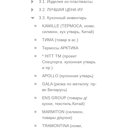
3.1. Изделия из пластмассы
3.2. ЛУЧШАЯ ЦЕНА ИУ
3.3. Кухонный инвентарь
KAMILLE (ТЕРМОСА, ножи,
силикон, кух.утварь, Китай)
ТИМА (товар в ас.)
Термосы АРКТИКА
* HITT ТМ (проект
Спецторга. кухонная утварь
и пр.)
APOLLO (кухонная утварь)
GALA (резка по металлу. пр-
во Беларусь)
ENS GROUP (товары д/
кухни, текстиль.Китай)
MARMITON (силикон,
товары д/кухни)
TRAMONTINA (ножи,