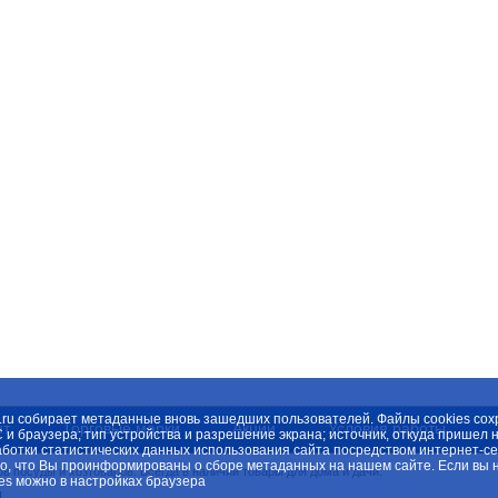
spb.ru собирает метаданные вновь зашедших пользователей. Файлы cookies с
нт
Торговые марки
Акции
Условия работы
С и браузера; тип устройства и разрешение экрана; источник, откуда пришел 
отки статистических данных использования сайта посредством интернет-серв
о, что Вы проинформированы о сборе метаданных на нашем сайте. Если вы н
 посуды и хозтоваров. Всегда в наличии товары для дома и дачи.
es можно в настройках браузера
.