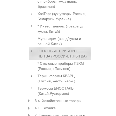
ст.приборы, кух.утварь.
Бразилия)
ХозТорг (кух.утварь. Россия,
Беларусь, Украина)
* Инвест альянс (товары д/
кухни. Китай)
Мультидом (все д/кухни и
ванной.Китай)
СТОЛОВЫЕ ПРИБОРЫ
НЫТВА (РОССИЯ, Г.НЫТВА)
* Столовые приборы ПЗХМ
(Россия, г.Павлово)
Терки, формы КВАРЦ
(Россия, жесть, нерж.)
Термосы БИОСТАЛЬ
(Китай.Рустермос)
3.4. Хозяйственные товары
4.1. Техника
7. Товары для сада, отдыха и