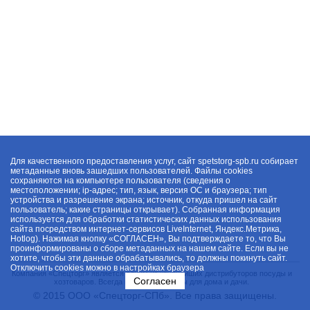
Для качественного предоставления услуг, сайт spetstorg-spb.ru собирает
метаданные вновь зашедших пользователей. Файлы cookies
сохраняются на компьютере пользователя (сведения о
местоположении; ip-адрес; тип, язык, версия ОС и браузера; тип
устройства и разрешение экрана; источник, откуда пришел на сайт
пользователь; какие страницы открывает). Собранная информация
используется для обработки статистических данных использования
сайта посредством интернет-сервисов LiveInternet, Яндекс.Метрика,
Hotlog). Нажимая кнопку «СОГЛАСЕН», Вы подтверждаете то, что Вы
проинформированы о сборе метаданных на нашем сайте. Если вы не
хотите, чтобы эти данные обрабатывались, то должны покинуть сайт.
Отключить cookies можно в настройках браузера
Компания «Спецторг» является одним из крупнейших дистрибуторов посуды и
Согласен
хозтоваров. Всегда в наличии товары для дома и дачи.
© 2015 ООО «Спецторг-СПб». Все права защищены.