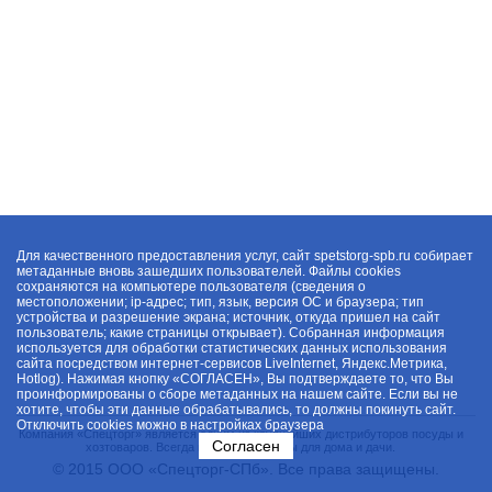
Для качественного предоставления услуг, сайт spetstorg-spb.ru собирает
метаданные вновь зашедших пользователей. Файлы cookies
сохраняются на компьютере пользователя (сведения о
местоположении; ip-адрес; тип, язык, версия ОС и браузера; тип
устройства и разрешение экрана; источник, откуда пришел на сайт
пользователь; какие страницы открывает). Собранная информация
используется для обработки статистических данных использования
сайта посредством интернет-сервисов LiveInternet, Яндекс.Метрика,
Hotlog). Нажимая кнопку «СОГЛАСЕН», Вы подтверждаете то, что Вы
проинформированы о сборе метаданных на нашем сайте. Если вы не
хотите, чтобы эти данные обрабатывались, то должны покинуть сайт.
Отключить cookies можно в настройках браузера
Компания «Спецторг» является одним из крупнейших дистрибуторов посуды и
Согласен
хозтоваров. Всегда в наличии товары для дома и дачи.
© 2015 ООО «Спецторг-СПб». Все права защищены.