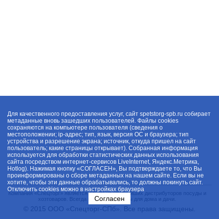
Для качественного предоставления услуг, сайт spetstorg-spb.ru собирает
метаданные вновь зашедших пользователей. Файлы cookies
сохраняются на компьютере пользователя (сведения о
местоположении; ip-адрес; тип, язык, версия ОС и браузера; тип
устройства и разрешение экрана; источник, откуда пришел на сайт
пользователь; какие страницы открывает). Собранная информация
используется для обработки статистических данных использования
сайта посредством интернет-сервисов LiveInternet, Яндекс.Метрика,
Hotlog). Нажимая кнопку «СОГЛАСЕН», Вы подтверждаете то, что Вы
проинформированы о сборе метаданных на нашем сайте. Если вы не
хотите, чтобы эти данные обрабатывались, то должны покинуть сайт.
Отключить cookies можно в настройках браузера
Компания «Спецторг» является одним из крупнейших дистрибуторов посуды и
Согласен
хозтоваров. Всегда в наличии товары для дома и дачи.
© 2015 ООО «Спецторг-СПб». Все права защищены.