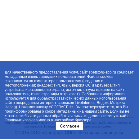
Для качественного предоставления услуг, сайт spetstorg-spb.ru собирает
метаданные вновь зашедших пользователей. Файлы cookies
сохраняются на компьютере пользователя (сведения о
местоположении; ip-адрес; тип, язык, версия ОС и браузера; тип
устройства и разрешение экрана; источник, откуда пришел на сайт
пользователь; какие страницы открывает). Собранная информация
используется для обработки статистических данных использования
сайта посредством интернет-сервисов LiveInternet, Яндекс.Метрика,
Hotlog). Нажимая кнопку «СОГЛАСЕН», Вы подтверждаете то, что Вы
проинформированы о сборе метаданных на нашем сайте. Если вы не
хотите, чтобы эти данные обрабатывались, то должны покинуть сайт.
Отключить cookies можно в настройках браузера
Компания «Спецторг» является одним из крупнейших дистрибуторов посуды и
Согласен
хозтоваров. Всегда в наличии товары для дома и дачи.
© 2015 ООО «Спецторг-СПб». Все права защищены.