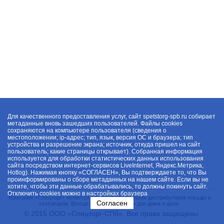
Для качественного предоставления услуг, сайт spetstorg-spb.ru собирает
метаданные вновь зашедших пользователей. Файлы cookies
сохраняются на компьютере пользователя (сведения о
местоположении; ip-адрес; тип, язык, версия ОС и браузера; тип
устройства и разрешение экрана; источник, откуда пришел на сайт
пользователь; какие страницы открывает). Собранная информация
используется для обработки статистических данных использования
сайта посредством интернет-сервисов LiveInternet, Яндекс.Метрика,
Hotlog). Нажимая кнопку «СОГЛАСЕН», Вы подтверждаете то, что Вы
проинформированы о сборе метаданных на нашем сайте. Если вы не
хотите, чтобы эти данные обрабатывались, то должны покинуть сайт.
Отключить cookies можно в настройках браузера
Компания «Спецторг» является одним из крупнейших дистрибуторов посуды и
Согласен
хозтоваров. Всегда в наличии товары для дома и дачи.
© 2015 ООО «Спецторг-СПб». Все права защищены.