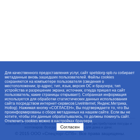
Для качественного предоставления услуг, сайт spetstorg-spb.ru собирает
метаданные вновь зашедших пользователей. Файлы cookies
сохраняются на компьютере пользователя (сведения о
местоположении; ip-адрес; тип, язык, версия ОС и браузера; тип
устройства и разрешение экрана; источник, откуда пришел на сайт
пользователь; какие страницы открывает). Собранная информация
используется для обработки статистических данных использования
сайта посредством интернет-сервисов LiveInternet, Яндекс.Метрика,
Hotlog). Нажимая кнопку «СОГЛАСЕН», Вы подтверждаете то, что Вы
проинформированы о сборе метаданных на нашем сайте. Если вы не
хотите, чтобы эти данные обрабатывались, то должны покинуть сайт.
Отключить cookies можно в настройках браузера
Компания «Спецторг» является одним из крупнейших дистрибуторов посуды и
Согласен
хозтоваров. Всегда в наличии товары для дома и дачи.
© 2015 ООО «Спецторг-СПб». Все права защищены.