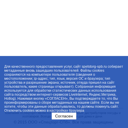
Для качественного предоставления услуг, сайт spetstorg-spb.ru собирает
метаданные вновь зашедших пользователей. Файлы cookies
сохраняются на компьютере пользователя (сведения о
местоположении; ip-адрес; тип, язык, версия ОС и браузера; тип
устройства и разрешение экрана; источник, откуда пришел на сайт
пользователь; какие страницы открывает). Собранная информация
используется для обработки статистических данных использования
сайта посредством интернет-сервисов LiveInternet, Яндекс.Метрика,
Hotlog). Нажимая кнопку «СОГЛАСЕН», Вы подтверждаете то, что Вы
проинформированы о сборе метаданных на нашем сайте. Если вы не
хотите, чтобы эти данные обрабатывались, то должны покинуть сайт.
Отключить cookies можно в настройках браузера
Компания «Спецторг» является одним из крупнейших дистрибуторов посуды и
Согласен
хозтоваров. Всегда в наличии товары для дома и дачи.
© 2015 ООО «Спецторг-СПб». Все права защищены.