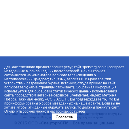
Для качественного предоставления услуг, сайт spetstorg-spb.ru собирает
метаданные вновь зашедших пользователей. Файлы cookies
сохраняются на компьютере пользователя (сведения о
местоположении; ip-адрес; тип, язык, версия ОС и браузера; тип
устройства и разрешение экрана; источник, откуда пришел на сайт
пользователь; какие страницы открывает). Собранная информация
используется для обработки статистических данных использования
сайта посредством интернет-сервисов LiveInternet, Яндекс.Метрика,
Hotlog). Нажимая кнопку «СОГЛАСЕН», Вы подтверждаете то, что Вы
проинформированы о сборе метаданных на нашем сайте. Если вы не
хотите, чтобы эти данные обрабатывались, то должны покинуть сайт.
Отключить cookies можно в настройках браузера
Компания «Спецторг» является одним из крупнейших дистрибуторов посуды и
Согласен
хозтоваров. Всегда в наличии товары для дома и дачи.
© 2015 ООО «Спецторг-СПб». Все права защищены.