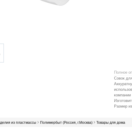
Полное о
Совок для
Аккуратн
использов
компании
Изготови
Размер из
зделия из пластмассы
Полимербыт (Россия, г.Москва)
Товары для дома