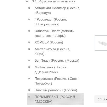
3.1. Изделия из пластмассы
Алтайский Полимер (Россия,
г.Барнаул)
* Росспласт (Россия,
г.Новороссийск)
Элластик-Пласт (мебель,
кашпо, хоз. товары)
ХОМВЕР (Россия)
Альтернатива (Россия,
г.Уфа)
БытПласт (Россия, г.Москва)
М-Пластика (Россия,
г.Дзержинский)
Петропласт (Россия, г.Санкт-
Петербург)
Пластик репаблик (Россия)
ПОЛИМЕРБЫТ (РОССИЯ,
3.1. И
Г.МОСКВА)