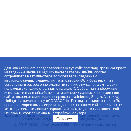
Для качественного предоставления услуг, сайт spetstorg-spb.ru собирает
метаданные вновь зашедших пользователей. Файлы cookies
сохраняются на компьютере пользователя (сведения о
местоположении; ip-адрес; тип, язык, версия ОС и браузера; тип
устройства и разрешение экрана; источник, откуда пришел на сайт
пользователь; какие страницы открывает). Собранная информация
используется для обработки статистических данных использования
сайта посредством интернет-сервисов LiveInternet, Яндекс.Метрика,
Hotlog). Нажимая кнопку «СОГЛАСЕН», Вы подтверждаете то, что Вы
проинформированы о сборе метаданных на нашем сайте. Если вы не
хотите, чтобы эти данные обрабатывались, то должны покинуть сайт.
Отключить cookies можно в настройках браузера
Компания «Спецторг» является одним из крупнейших дистрибуторов посуды и
Согласен
хозтоваров. Всегда в наличии товары для дома и дачи.
© 2015 ООО «Спецторг-СПб». Все права защищены.