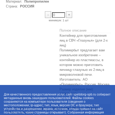
Материал:
Полипропилен
Страна:
РОССИЯ
-
+
минимум:
1 шт
Полное описание
Контейнер для приготовления
яиц в СВЧ «Глазунья» (для 2-х
яиц)
Полимербыт предлагает вам
уникальное изобретение –
контейнер из пластмассы, в
котором можно приготовить
яичницу-глазунью из 2-яиц в
микроволновой печи.
Изготовитель: АО
«Полимербыт», Россия, Москва.
Размер изделия (мм):
160*120*30
Для качественного предоставления услуг, сайт spetstorg-spb.ru собирает
метаданные вновь зашедших пользователей. Файлы cookies
сохраняются на компьютере пользователя (сведения о
местоположении; ip-адрес; тип, язык, версия ОС и браузера; тип
3.1. Изделия из пластмассы
Полимербыт (Россия, г.Москва)
устройства и разрешение экрана; источник, откуда пришел на сайт
пользователь; какие страницы открывает). Собранная информация
Товары для дома