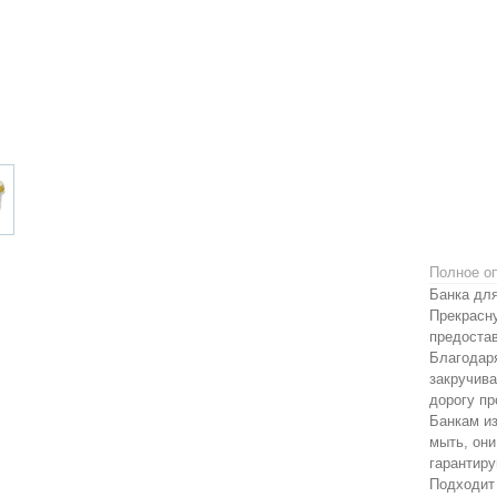
Полное о
Банка для
Прекрасн
предоста
Благодар
закручива
дорогу пр
Банкам из
мыть, они
гарантир
Подходит 