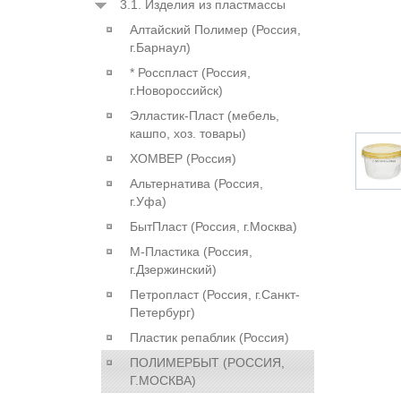
3.1. Изделия из пластмассы
Алтайский Полимер (Россия,
г.Барнаул)
* Росспласт (Россия,
г.Новороссийск)
Элластик-Пласт (мебель,
кашпо, хоз. товары)
ХОМВЕР (Россия)
Альтернатива (Россия,
г.Уфа)
БытПласт (Россия, г.Москва)
М-Пластика (Россия,
г.Дзержинский)
Петропласт (Россия, г.Санкт-
Петербург)
Пластик репаблик (Россия)
ПОЛИМЕРБЫТ (РОССИЯ,
Г.МОСКВА)