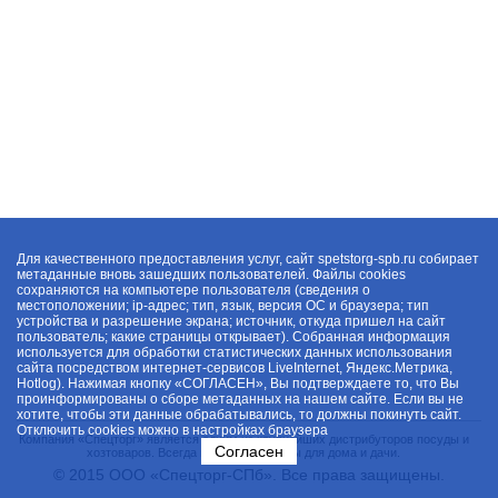
Для качественного предоставления услуг, сайт spetstorg-spb.ru собирает
метаданные вновь зашедших пользователей. Файлы cookies
сохраняются на компьютере пользователя (сведения о
местоположении; ip-адрес; тип, язык, версия ОС и браузера; тип
устройства и разрешение экрана; источник, откуда пришел на сайт
пользователь; какие страницы открывает). Собранная информация
используется для обработки статистических данных использования
сайта посредством интернет-сервисов LiveInternet, Яндекс.Метрика,
Hotlog). Нажимая кнопку «СОГЛАСЕН», Вы подтверждаете то, что Вы
проинформированы о сборе метаданных на нашем сайте. Если вы не
хотите, чтобы эти данные обрабатывались, то должны покинуть сайт.
Отключить cookies можно в настройках браузера
Компания «Спецторг» является одним из крупнейших дистрибуторов посуды и
Согласен
хозтоваров. Всегда в наличии товары для дома и дачи.
© 2015 ООО «Спецторг-СПб». Все права защищены.