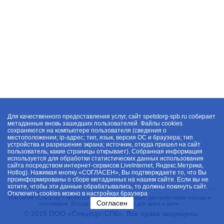
Для качественного предоставления услуг, сайт spetstorg-spb.ru собирает
метаданные вновь зашедших пользователей. Файлы cookies
сохраняются на компьютере пользователя (сведения о
местоположении; ip-адрес; тип, язык, версия ОС и браузера; тип
устройства и разрешение экрана; источник, откуда пришел на сайт
пользователь; какие страницы открывает). Собранная информация
используется для обработки статистических данных использования
сайта посредством интернет-сервисов LiveInternet, Яндекс.Метрика,
Hotlog). Нажимая кнопку «СОГЛАСЕН», Вы подтверждаете то, что Вы
проинформированы о сборе метаданных на нашем сайте. Если вы не
хотите, чтобы эти данные обрабатывались, то должны покинуть сайт.
Отключить cookies можно в настройках браузера
Компания «Спецторг» является одним из крупнейших дистрибуторов посуды и
Согласен
хозтоваров. Всегда в наличии товары для дома и дачи.
© 2015 ООО «Спецторг-СПб». Все права защищены.