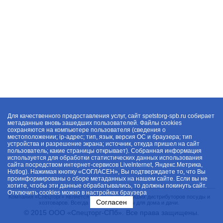
Для качественного предоставления услуг, сайт spetstorg-spb.ru собирает
метаданные вновь зашедших пользователей. Файлы cookies
сохраняются на компьютере пользователя (сведения о
местоположении; ip-адрес; тип, язык, версия ОС и браузера; тип
устройства и разрешение экрана; источник, откуда пришел на сайт
пользователь; какие страницы открывает). Собранная информация
используется для обработки статистических данных использования
сайта посредством интернет-сервисов LiveInternet, Яндекс.Метрика,
Hotlog). Нажимая кнопку «СОГЛАСЕН», Вы подтверждаете то, что Вы
проинформированы о сборе метаданных на нашем сайте. Если вы не
хотите, чтобы эти данные обрабатывались, то должны покинуть сайт.
Отключить cookies можно в настройках браузера
Компания «Спецторг» является одним из крупнейших дистрибуторов посуды и
Согласен
хозтоваров. Всегда в наличии товары для дома и дачи.
© 2015 ООО «Спецторг-СПб». Все права защищены.