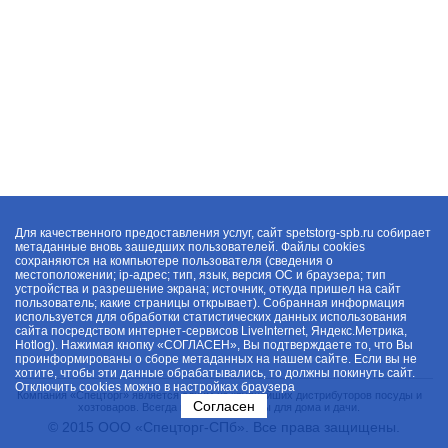
Для качественного предоставления услуг, сайт spetstorg-spb.ru собирает
метаданные вновь зашедших пользователей. Файлы cookies
сохраняются на компьютере пользователя (сведения о
местоположении; ip-адрес; тип, язык, версия ОС и браузера; тип
устройства и разрешение экрана; источник, откуда пришел на сайт
пользователь; какие страницы открывает). Собранная информация
используется для обработки статистических данных использования
сайта посредством интернет-сервисов LiveInternet, Яндекс.Метрика,
Hotlog). Нажимая кнопку «СОГЛАСЕН», Вы подтверждаете то, что Вы
проинформированы о сборе метаданных на нашем сайте. Если вы не
хотите, чтобы эти данные обрабатывались, то должны покинуть сайт.
Отключить cookies можно в настройках браузера
Компания «Спецторг» является одним из крупнейших дистрибуторов посуды и
Согласен
хозтоваров. Всегда в наличии товары для дома и дачи.
© 2015 ООО «Спецторг-СПб». Все права защищены.