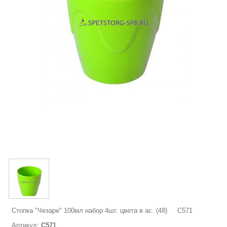
Стопка "Чезаре" 100мл набор 4шт. цвета в ас. (48) С571
Артикул:
С571