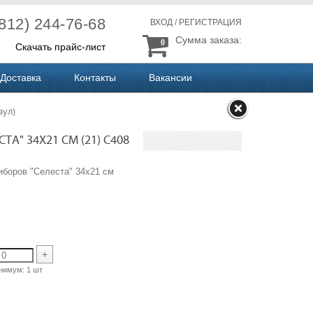
(812) 244-76-68
ВХОД
/
РЕГИСТРАЦИЯ
Сумма заказа:
0
Скачать прайс-лист
Доставка
Контакты
Вакансии
аул)
А" 34Х21 СМ (21) С408
риборов "Селеста" 34х21 см
+
нимум:
1 шт