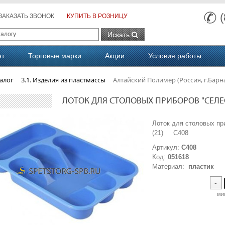
ЗАКАЗАТЬ ЗВОНОК
КУПИТЬ В РОЗНИЦУ
Искать
нт
Торговые марки
Акции
Условия работы
алог
3.1. Изделия из пластмассы
Алтайский Полимер (Россия, г.Барн
ЛОТОК ДЛЯ СТОЛОВЫХ ПРИБОРОВ "СЕЛЕСТ
Лоток для столовых п
(21) С408
Артикул:
С408
Код:
051618
Материал:
пластик
-
ми