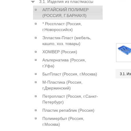
3.1. Изделия из пластмассы
АЛТАЙСКИЙ ПОЛИМЕР
(РОССИЯ, Г.БАРНАУЛ)
* Росспласт (Россия,
г.Новороссийск)
Элластик-Пласт (мебель,
кашпо, хоз. товары)
ХОМВЕР (Россия)
Альтернатива (Россия,
г.Уфа)
БытПласт (Россия, г.Москва)
3.1. И
М-Пластика (Россия,
г.Дзержинский)
Петропласт (Россия, г.Санкт-
Петербург)
Пластик репаблик (Россия)
Полимербыт (Россия,
г.Москва)